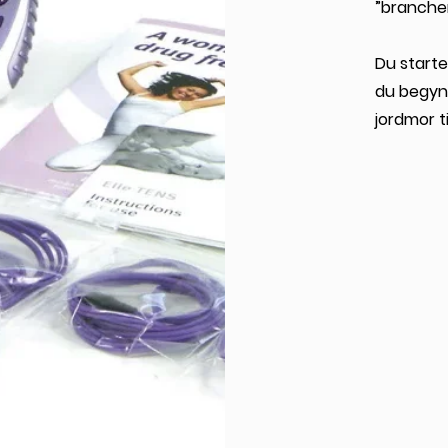
”branche
Du starte
du begynd
jordmor t