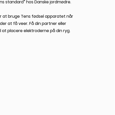
ns standard” hos Danske jordmødre.
r at bruge Tens fødsel apparatet når
er at få veer. Få din partner eller
il at placere elektroderne på din ryg.