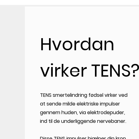
Hvordan
virker TENS
TENS smertelindring fødsel virker ved
at sende milde elektriske impulser
gennem huden, via elektrodepuder,
ind til de underliggende nervebaner.
Disse TENS impulser hjælper din krop