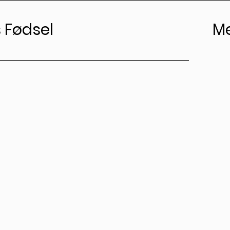
 Fødsel
M